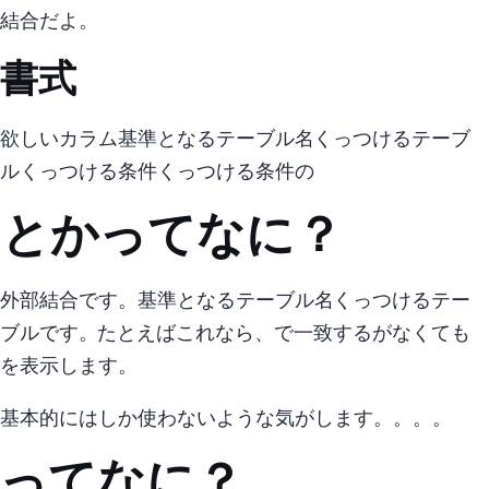
結合だよ。
書式
SELECT {欲しいカラム} FROM {基準となるテーブル名} LEFT OUTER JOIN {くっつけるテーブ
ル} ON (くっつける条件); くっつける条件のexample INNER JOIN table2 ON table1.column_name = table2.column_name;
LEFT OUTERとかRIGHT OUTERってなに？
外部結合です。 LEFT = {基準となるテーブル名} RIGHT = {くっつけるテー
ブル} です。 INNER JOIN table2 ON table1.column_name = table2.column_name; たとえばこれなら、table1.column_name = table2.column_name で一致するtable2.column_nameがなくてもtable1.column_name
を表示します。
基本的にはLEFTしか使わないような気がします。。。。
INTER JOINってなに？