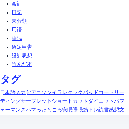
会計 (1)
日記 (13)
未分類 (63)
用語 (2)
睡眠 (1)
確定申告 (1)
設計思想 (5)
読んだ本 (1)
タグ
google-日本語入力 (1)
https化 (1)
アニソン (1)
イラレ (1)
クックパッド (1)
コードリー
ディング (1)
サーブレット (1)
ショートカット (1)
ダイエット (1)
パフ
ォーマンス (1)
ハマったところ (1)
安眠 (1)
睡眠 (1)
筋トレ (1)
読書感想文 (1)