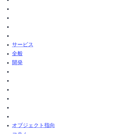
vim (7)
webサービス (2)
web全般 (5)
Web開発 (2)
オブジェクト指向 (5)