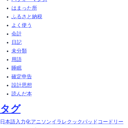
はまった所 (12)
ふるさと納税 (4)
よく使う (1)
会計 (1)
日記 (13)
未分類 (63)
用語 (2)
睡眠 (1)
確定申告 (1)
設計思想 (5)
読んだ本 (1)
タグ
google-日本語入力 (1)
https化 (1)
アニソン (1)
イラレ (1)
クックパッド (1)
コードリー