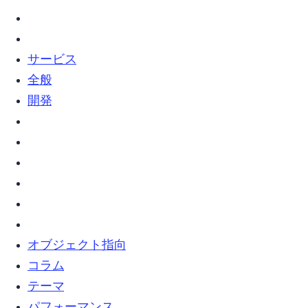
webサービス (2)
web全般 (5)
Web開発 (2)
オブジェクト指向 (5)
コラム (8)
テーマ (4)
パフォーマンス (1)