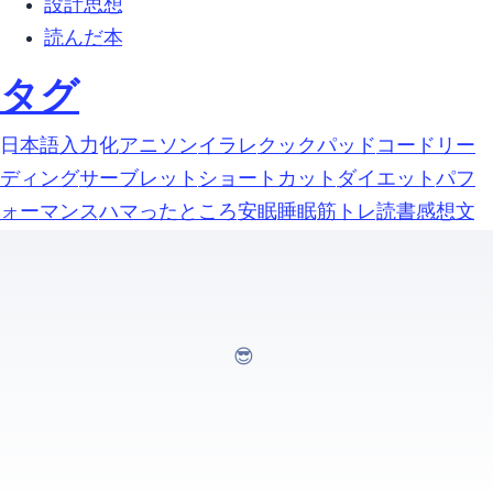
設計思想 (5)
読んだ本 (1)
タグ
google-日本語入力 (1)
https化 (1)
アニソン (1)
イラレ (1)
クックパッド (1)
コードリー
ディング (1)
サーブレット (1)
ショートカット (1)
ダイエット (1)
パフ
ォーマンス (1)
ハマったところ (1)
安眠 (1)
睡眠 (1)
筋トレ (1)
読書感想文 (1)
GOING THIS WAY...😎