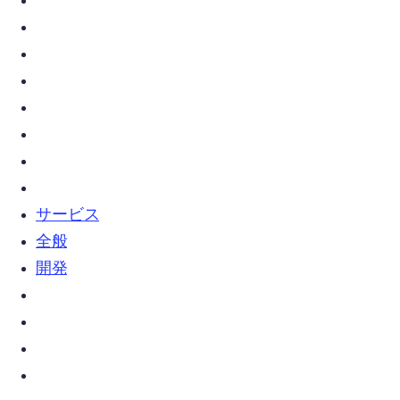
vim (7)
webサービス (2)
web全般 (5)
Web開発 (2)