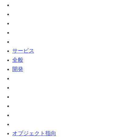
vim (7)
webサービス (2)
web全般 (5)
Web開発 (2)
オブジェクト指向 (5)