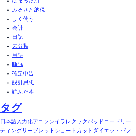
はまった所 (12)
ふるさと納税 (4)
よく使う (1)
会計 (1)
日記 (13)
未分類 (63)
用語 (2)
睡眠 (1)
確定申告 (1)
設計思想 (5)
読んだ本 (1)
タグ
google-日本語入力 (1)
https化 (1)
アニソン (1)
イラレ (1)
クックパッド (1)
コードリー
ディング (1)
サーブレット (1)
ショートカット (1)
ダイエット (1)
パフ