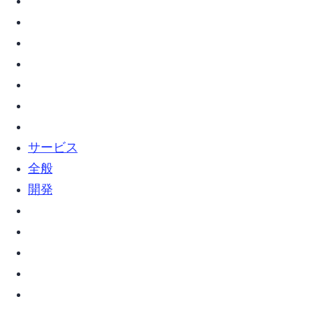
vim (7)
webサービス (2)
web全般 (5)
Web開発 (2)