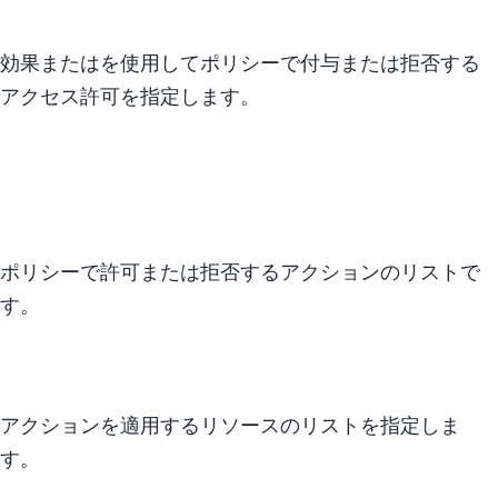
効果 – Allow または Deny を使用してポリシーで付与または拒否する
アクセス許可を指定します。
Principal
ポリシーで許可または拒否するアクションのリストで
す。
アクションを適用するリソースのリストを指定しま
す。