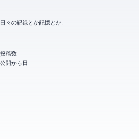
日々の記録とか記憶とか。
投稿数
公開から
日