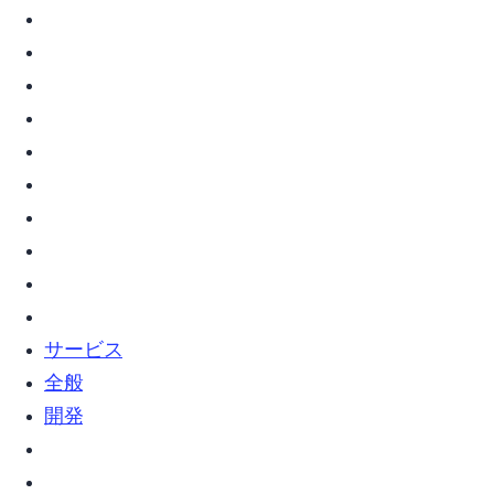
vim (7)
webサービス (2)
web全般 (5)
Web開発 (2)