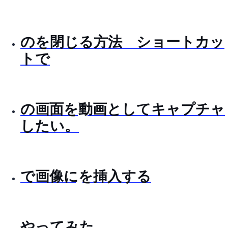
mac book の Siriを閉じる方法 ショートカッ
トで
mac bookの画面をgif動画としてキャプチャ
したい。
macで画像にemojiを挿入する
Git-itやってみた