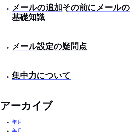
メールの追加(その前にメールの
基礎知識)
メール設定の疑問点
集中力について
アーカイブ
2025年10月 (2)
2022年4月 (5)