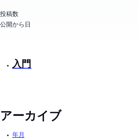
投稿数
公開から
日
Category: svg
SVG入門
アーカイブ
2025年10月 (2)