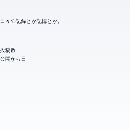
日々の記録とか記憶とか。
投稿数
公開から
日