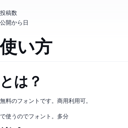
投稿数
公開から
日
google Fonts使い方
gooogle Fontsとは？
無料のwebフォントです。 商用利用可。
webで使うのでwebフォント。(多分)