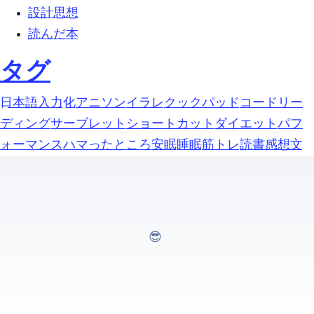
設計思想 (5)
読んだ本 (1)
タグ
google-日本語入力 (1)
https化 (1)
アニソン (1)
イラレ (1)
クックパッド (1)
コードリー
ディング (1)
サーブレット (1)
ショートカット (1)
ダイエット (1)
パフ
ォーマンス (1)
ハマったところ (1)
安眠 (1)
睡眠 (1)
筋トレ (1)
読書感想文 (1)
GOING THIS WAY...😎