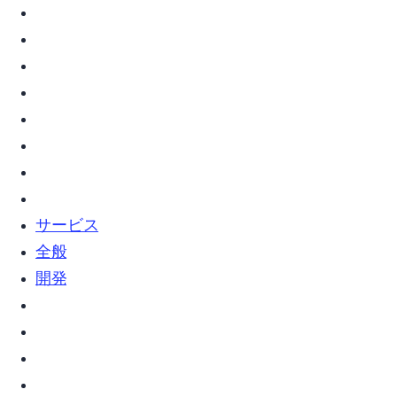
vim (7)
webサービス (2)
web全般 (5)
Web開発 (2)