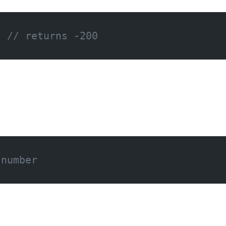
; 
// returns -200
 number