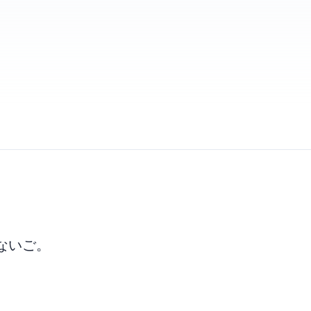
てないご。