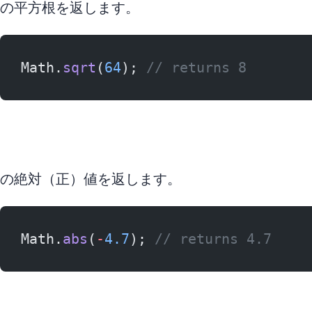
xの平方根を返します。
Math.
sqrt
(
64
); 
// returns 8
xの絶対（正）値を返します。
Math.
abs
(
-
4.7
); 
// returns 4.7