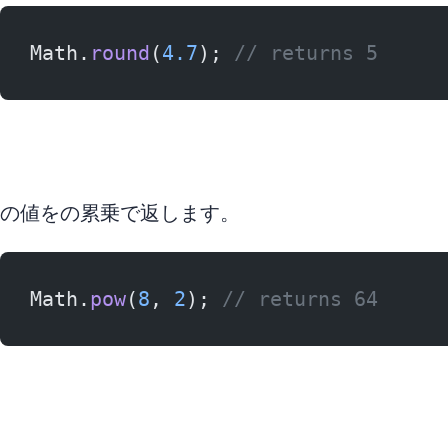
Math.
round
(
4.7
); 
// returns 5
xの値をyの累乗で返します。
Math.
pow
(
8
, 
2
); 
// returns 64
Math.sqrt(x)