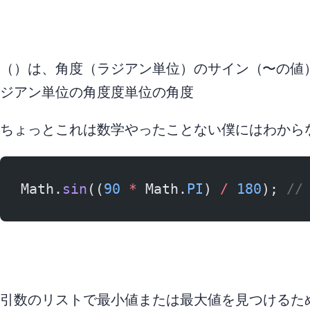
Math.sin（x）は、角度x（ラジアン単位）のサイ
ジアン単位の角度=度単位の角度x PI / 180
…ちょっとこれは数学やったことない僕にはわから
Math.
sin
((
90
 *
 Math.
PI
) 
/
 180
); 
//
引数のリストで最小値または最大値を見つけるた