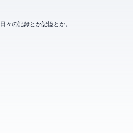
日々の記録とか記憶とか。