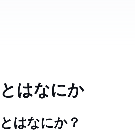
yarn create とはなにか?
yarn create とはなにか？