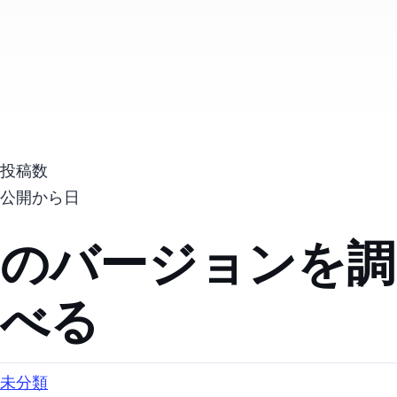
投稿数
公開から
日
Windowsのバージョンを調
べる
未分類