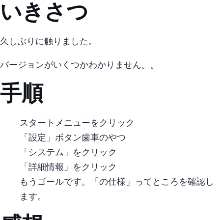
いきさつ
久しぶりにWIndows触りました。
バージョンがいくつかわかりません。。
手順
スタートメニューをクリック
「設定」ボタン(歯車のやつ)
「システム」をクリック
「詳細情報」をクリック
もうゴールです。「Windowsの仕様」ってところを確認し
ます。