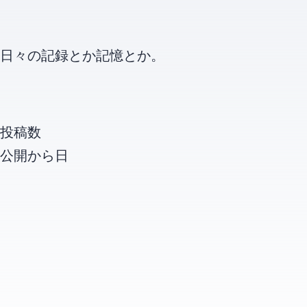
日々の記録とか記憶とか。
投稿数
公開から
日