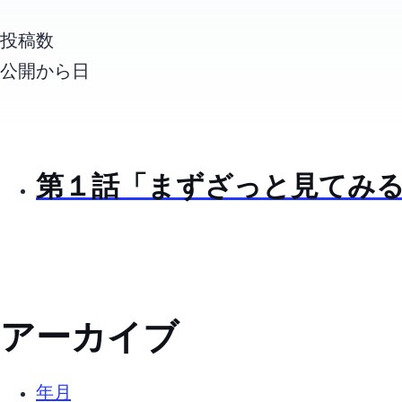
投稿数
公開から
日
Category: greensock
GreenSock第１話「まずざっと見てみ
アーカイブ
2025年10月 (2)