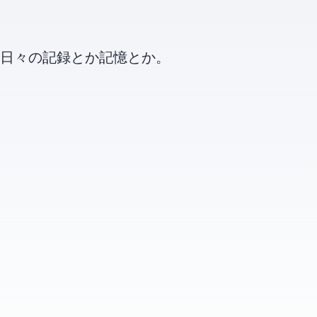
日々の記録とか記憶とか。