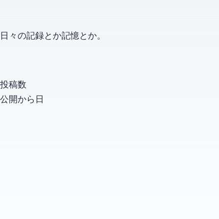
日々の記録とか記憶とか。
投稿数
公開から
日