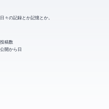
日々の記録とか記憶とか。
投稿数
公開から
日