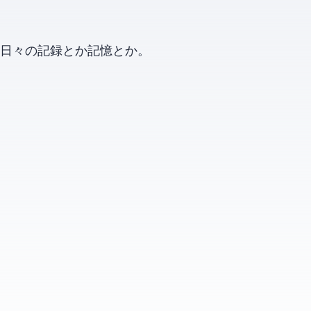
日々の記録とか記憶とか。