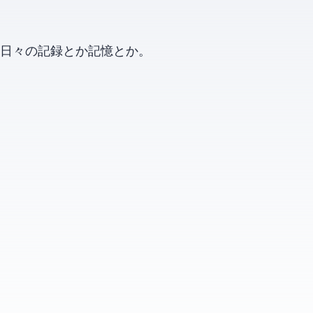
日々の記録とか記憶とか。