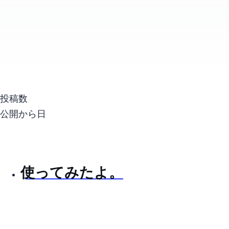
投稿数
公開から
日
eyeD3 使ってみたよ。