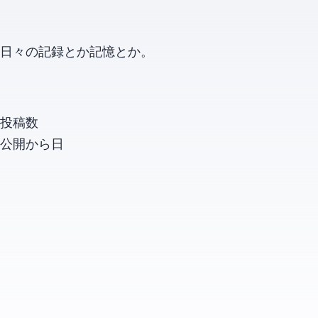
日々の記録とか記憶とか。
投稿数
公開から
日