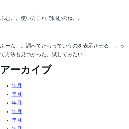
ふむ。。 使い方 [code language=“php”][/code] これで囲むのね。。
ふーん。。 調べてたら gistっていうのを表示させる、、っ
て方法も見つかった。 試してみたい
アーカイブ
2025年10月 (2)
2022年4月 (5)
2022年3月 (3)
2022年2月 (3)
2021年12月 (2)