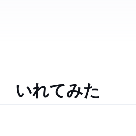
SyntaxHighlighter Evolved いれてみた