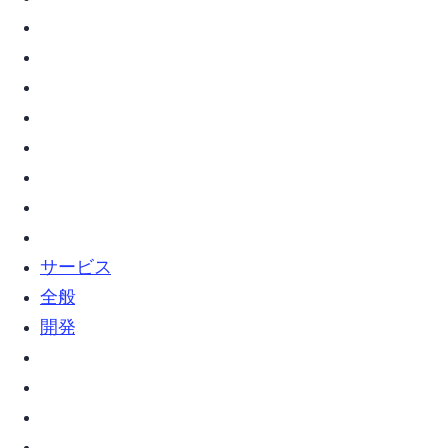
vim (7)
webサービス (2)
web全般 (5)
Web開発 (2)