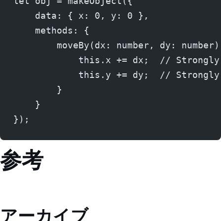
let obj = makeObject({
    data: { x: 0, y: 0 },
    methods: {
        moveBy(dx: number, dy: number)
            this.x += dx;  // Strongly
            this.y += dy;  // Strongly
        }
    }
});
参考
アーカイブ