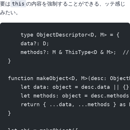
this
要は
の内容を強制することができる、ッテ感じ
みたい。
    type ObjectDescriptor<D, M> = {
    data?: D;
    methods?: M & ThisType<D & M>;  //
}
function makeObject<D, M>(desc: Object
    let data: object = desc.data || {}
    let methods: object = desc.methods
    return { ...data, ...methods } as 
}