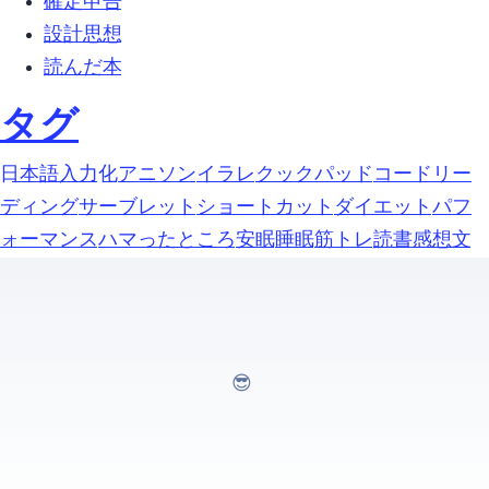
確定申告 (1)
設計思想 (5)
読んだ本 (1)
タグ
google-日本語入力 (1)
https化 (1)
アニソン (1)
イラレ (1)
クックパッド (1)
コードリー
ディング (1)
サーブレット (1)
ショートカット (1)
ダイエット (1)
パフ
ォーマンス (1)
ハマったところ (1)
安眠 (1)
睡眠 (1)
筋トレ (1)
読書感想文 (1)
GOING THIS WAY...😎