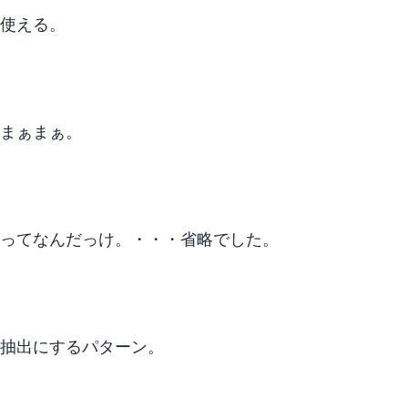
使える。
まぁまぁ。
Omitってなんだっけ。・・・省略でした。
抽出にするパターン。
NonNullable